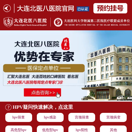
HPV疑问快速解决，点这里
hpv筛查
hpv感染
宫颈筛查
宫颈病变
高危型hpv
低危型hpv
hpv阳性
其他