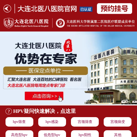
HPV疑问快速解决，点这里
hpv筛查
hpv感染
宫颈筛查
宫颈病变
高危型hpv
低危型hpv
hpv阳性
其他