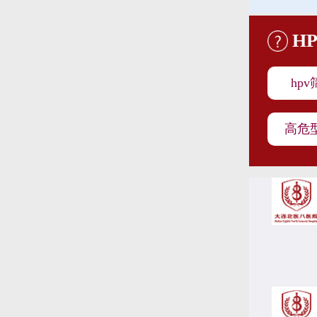
H
hp
高危型