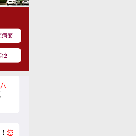
颈病变
其他
八
题
！
您