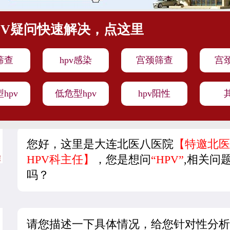
PV疑问快速解决，点这里
v筛查
hpv感染
宫颈筛查
宫
hpv
低危型hpv
hpv阳性
您好，这里是大连北医八医院
【特邀北医
HPV科主任】
，您是想问
“HPV”
,相关问
吗？
请您描述一下具体情况，给您针对性分析