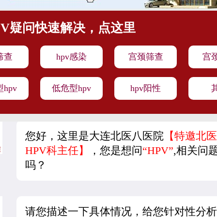
PV疑问快速解决，点这里
v筛查
hpv感染
宫颈筛查
宫
hpv
低危型hpv
hpv阳性
您好，这里是大连北医八医院
【特邀北医
HPV科主任】
，您是想问
“HPV”
,相关问
吗？
请您描述一下具体情况，给您针对性分析