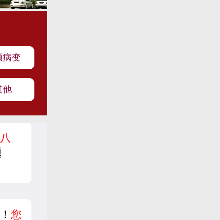
颈病变
其他
八
题
！
您