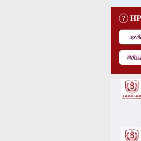
H
hp
高危型