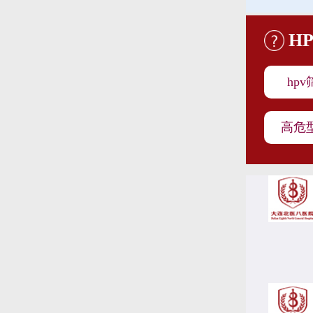
H
hp
高危型