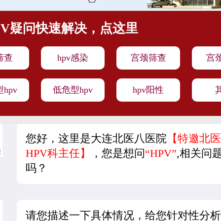
PV疑问快速解决，点这里
v筛查
hpv感染
宫颈筛查
宫
hpv
低危型hpv
hpv阳性
您好，这里是大连北医八医院
【特邀北医
HPV科主任】
，您是想问
“HPV”
,相关问
吗？
请您描述一下具体情况，给您针对性分析