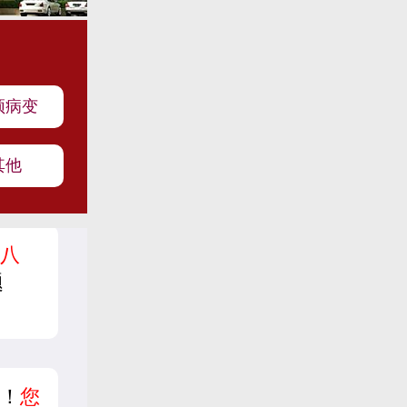
颈病变
其他
八
题
！
您